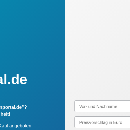
l.de
nportal.de“?
heit!
 Kauf angeboten.